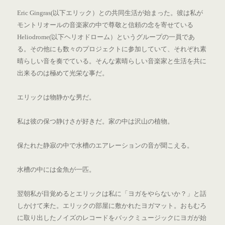
Eric Gingras(以下エリック）との共同生活が始まった。彼は私が
モントリオールの音楽家の中で尊敬と信頼の念を寄せている
Heliodrome(以下ヘリオドローム）というグループの一員であ
る。その他にも数々のプロジェクトに参加していて、それぞれ素
晴らしい音を奏でている。そんな素晴らしい音楽家と生活を共に
出来るのは極めて光栄な事だ。
エリックは物静かな男だ。
私は彼の保つ静けさが好きだ。家の中は沢山の植物。
保たれた静寂の中で水槽のエアレーションの音が聞こえる。
水槽の中には金魚が一匹。
翌朝私が目覚めるとエリックは私に「ヨガをやらないか？」と話
しかけて来た。エリックの部屋に敷かれたヨガマット。おもむろ
に取り出したノイズのレコードをバックミュージックにヨガが始