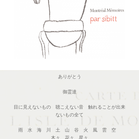
ありがとう
御霊達
目に見えないもの 聴こえない音 触れることが出来
ないもの全て
雨 水 海 川 土 山 谷 火 風 雲 空
木々 花々 星々