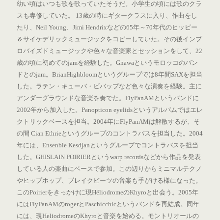
幼い頃はいつも歌を歌っていたそうだ。小学生の頃には歌のクラ
スも専修していた。 13歳の時にギタークラスに入り、作曲をし
たり、Neil Young、Jimi Hendrixなどの65年～70年代のヒッピー
＆サイケデリックミュージックをコピーしていた。その後インプ
ロバイズドミュージックや色々な音楽家とセッションをして、22
歳の頃に初めてのjamを経験した。Gnawaというモロッコのバン
ドとのjam。BrianHighbloomというグループでは8年間SAXを担当
した。ラテン・キューバ・ビバップなど色々な演奏を経験。主に
アンダーグラウンドな音楽を奏でた。FlyPanAMというバンドに
2002年から加入した。Panopticon eyelidsというアルバムではエレ
クトリックベースを担当。2004年にFlyPanAMは解散するが、そ
の間 Cian Ethrieというグループのコントラバスを担当した。2004
年には、Ensenble Kesdjanというグループでコントラバスを担当
した。GHISLAIN POIRIERというwarp recordsなどから作品を発表
している人の楽曲にベースで参加。この辺りからミニマルテクノ
やヒップホップ、ブレイクビーツの音楽も手がける様になった。
このPoirierをきっかけに現HéliodromeのKhyroと出会う。2005年
にはFlyPanAMのrogerとPaschicchicというバンドを再結成。同年
には、現HeliodromeのKhyroと音楽を始める。モントリオールの