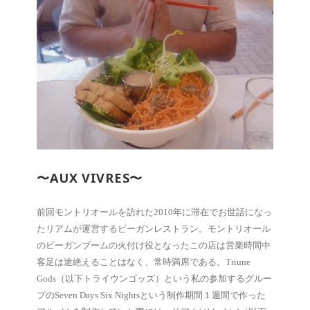
〜AUX VIVRES〜
前回モントリオールを訪れた2010年に滞在でお世話になっ
たリアムが運営するビーガンレストラン。モントリオール
のビーガンブームの火付け役となったこの店は営業時間中
客足は途絶えることはなく、常時満席である。Triune
Gods（以下トライウンゴッズ）という私の参加するグルー
プのSeven Days Six Nightsという制作期間１週間で作った