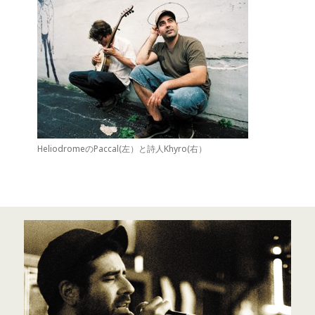
HeliodromeのPaccal(左）と詩人Khyro(右）