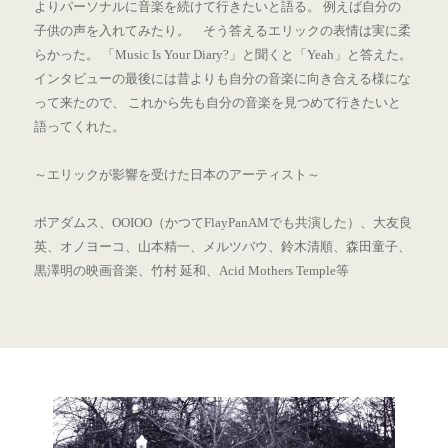
よりパーソナルに音楽を続けて行きたいと語る。 例えば自分の
子供の声を入れてみたり。 そう答えるエリックの表情は実に柔
らかった。 「Music Is Your Diary?」と聞くと「Yeah」と答えた。
インタビューの最後には昔よりも自分の音楽に向き合える様にな
って来たので、 これから先も自分の音楽を見つめて行きたいと
語ってくれた。
～エリックが影響を受けた日本のアーティスト～
ボアダムス、OOIOO（かつてFlayPanAMでも共演した）、大友良
英、オノヨーコ、山本精一、メルツバウ、鈴木清順、森田童子、
黒澤明の映画音楽、竹村 延和、Acid Mothers Temple等