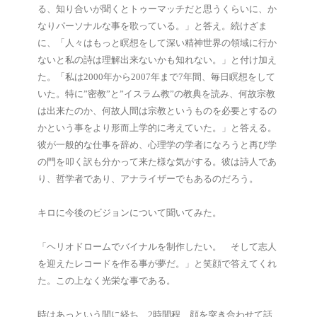
る、知り合いが聞くとトゥーマッチだと思うくらいに、か
なりパーソナルな事を歌っている。」と答え。続けざま
に、「人々はもっと瞑想をして深い精神世界の領域に行か
ないと私の詩は理解出来ないかも知れない。」と付け加え
た。「私は2000年から2007年まで7年間、毎日瞑想をして
いた。特に”密教”と”イスラム教”の教典を読み、何故宗教
は出来たのか、何故人間は宗教というものを必要とするの
かという事をより形而上学的に考えていた。」と答える。
彼が一般的な仕事を辞め、心理学の学者になろうと再び学
の門を叩く訳も分かって来た様な気がする。彼は詩人であ
り、哲学者であり、アナライザーでもあるのだろう。
キロに今後のビジョンについて聞いてみた。
「ヘリオドロームでバイナルを制作したい。 そして志人
を迎えたレコードを作る事が夢だ。」と笑顔で答えてくれ
た。この上なく光栄な事である。
時はあっという間に経ち、2時間程、顔を突き合わせて話