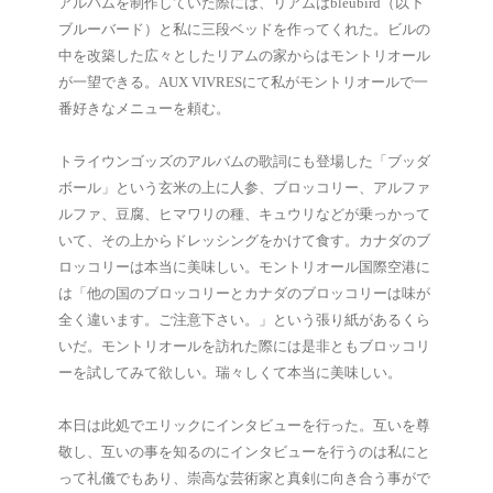
アルバムを制作していた際には、リアムはbleubird（以下
ブルーバード）と私に三段ベッドを作ってくれた。ビルの
中を改築した広々としたリアムの家からはモントリオール
が一望できる。AUX VIVRESにて私がモントリオールで一
番好きなメニューを頼む。
トライウンゴッズのアルバムの歌詞にも登場した「ブッダ
ボール」という玄米の上に人参、ブロッコリー、アルファ
ルファ、豆腐、ヒマワリの種、キュウリなどが乗っかって
いて、その上からドレッシングをかけて食す。カナダのブ
ロッコリーは本当に美味しい。モントリオール国際空港に
は「他の国のブロッコリーとカナダのブロッコリーは味が
全く違います。ご注意下さい。」という張り紙があるくら
いだ。モントリオールを訪れた際には是非ともブロッコリ
ーを試してみて欲しい。瑞々しくて本当に美味しい。
本日は此処でエリックにインタビューを行った。互いを尊
敬し、互いの事を知るのにインタビューを行うのは私にと
って礼儀でもあり、崇高な芸術家と真剣に向き合う事がで