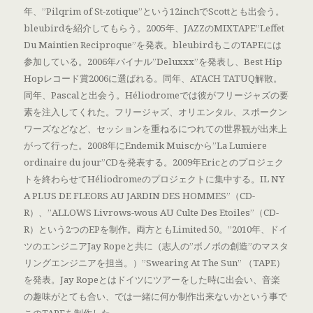
年、”Pilqrim of St-zotique”という12inchでScottとも出会う。
bleubirdを紹介してもらう。2005年、JAZZのMIXTAPE”Leffet
Du Maintien Reciproque”を発表。bleubirdもこのTAPEには
参加している。2006年バイナル”Deluxxx”を発表し、Best Hip
Hopレコード賞2006に選ばれる。同年、ATACH TATUQ解散。
同年、Pascalと出会う。Héliodromeでは彼がフリージャズの要
素を注入してくれた。フリージャズ、オリエンタル、スポークン
ワーズなどなど、セッションを重ねるにつれての世界観が出来上
がって行った。2008年にEndemik Muiscから”La Lumiere
ordinaire du jour”CDを発表する。2009年Ericとのプロジェク
トを終わらせてHéliodromeのプロジェクトに集中する。IL NY
A PLUS DE FLEORS AU JARDIN DES HOMMES”（CD-
R）、”ALLOWS Livrows-wous AU Culte Des Etoiles”（CD-
R）という2つのEPを制作。両方ともLimited 50。”2010年、ドイ
ツのエンジニアJay Ropeと共に（志人の”ボノボの創造”のマスタ
リングエンジニアを担当。）”Swearing At The Sun” （TAPE）
を発表。Jay Ropeとはドイツにツアーをした時に出会い、音楽
の趣味がとても合い、では一緒に何か制作出来ないかという事で