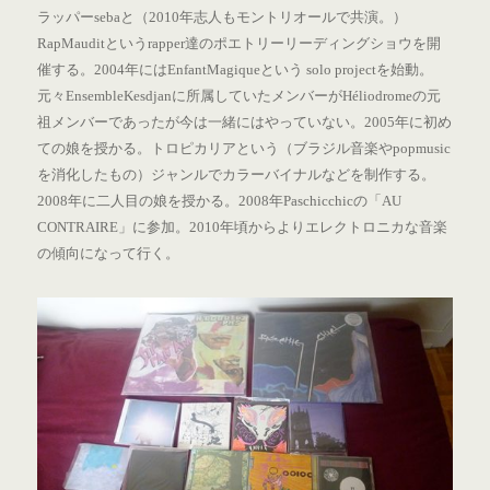
ラッパーsebaと（2010年志人もモントリオールで共演。）
RapMauditというrapper達のポエトリーリーディングショウを開
催する。2004年にはEnfantMagiqueという solo projectを始動。
元々EnsembleKesdjanに所属していたメンバーがHéliodromeの元
祖メンバーであったが今は一緒にはやっていない。2005年に初め
ての娘を授かる。トロピカリアという（ブラジル音楽やpopmusic
を消化したもの）ジャンルでカラーバイナルなどを制作する。
2008年に二人目の娘を授かる。2008年Paschicchicの「AU
CONTRAIRE」に参加。2010年頃からよりエレクトロニカな音楽
の傾向になって行く。