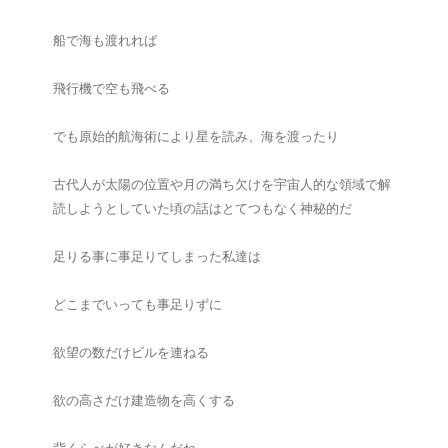
船で海も渡れれば
飛行機で空も飛べる
でも原始的航海術により星を読み、海を渡ったり
古代人が太陽の位置や月の満ち欠けを宇宙人的な領域で解
読しようとしていた頃の話はとてつもなく神秘的だ
足りる事に事足りてしまった私達は
どこまでいっても事足りずに
欲望の数だけビルを連ねる
欲の高さだけ建造物を高くする