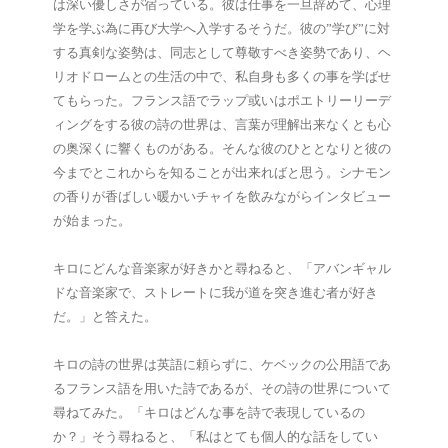
は深い優しさが宿っている。彼は仕事を一旦辞めて、心理
学を学ぶ為に再び大学へ入学するそうだ。彼の”学び”に対
する真剣な姿勢は、同志として尊敬すべき姿勢であり、ヘ
リオドロームとの生活の中で、私自身も多くの事を学ばせ
てもらった。フランス語でラップ或いはポエトリーリーデ
ィングをする彼の詩の世界は、言葉が理解出来なくとも心
の奥深くに響くものがある。そんな彼のひととなりと彼の
今までとこれからを知ることが出来ればと思う。シナモン
の香りが香ばしい暖かいチャイを飲みながらインタビュー
が始まった。
キロにどんな音楽家が好きかと尋ねると、「アバンギャル
ドな音楽家で、ストレートに我が道を突き進む者が好き
だ。」と答えた。
キロの詩の世界は英語に頼らずに、ケベックの公用語であ
るフランス語を用いた詩であるが、その詩の世界について
尋ねてみた。「キロはどんな事を詩で表現しているの
か？」そう尋ねると、「私はとても個人的な話をしてい