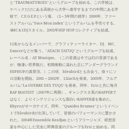
と”TRAUMATURGES”というグループを始める。この学校は、
ケベックだけにある高校から大学へ進学するまでの中間にある学
校で、C.E.G.E.Pという場。（2～3年間の就学）2000年、ファー
ストアルバム”Suce Mon index”というアルバムを手売りする。
4MC＆1DJスタイル。2002年HIP HOPコレクティブを結成。
12名からなるメンバーで、グラフィティーライター、DJ、MC、
Dancerなどが集う。”ATACH TATUQ”というグループを結成。
レーベル名：AT Musique。（この音源は今では幻の音源である
が、物凄い世界観だ。初期衝動に溢れた正にアンダーグラウンド
HIPHOPの真骨頂。）この頃、bleubirdとも出会う。徐々にソ
ロ活動を開始。2001～2002年、12inchを発表。2003年、フルア
ルバム”La GUERRE DES TUQS”を発表。同年、Ericと共に毎月
RAP MAUDIT（2007年に再開）。ギャングスタ系のRAPPERで
はなく、よりインテリジェンスな面白いRAPPER達を集めた。
Khyroがオーガナイズ。同年、”Quaides Brumes”というイベン
トでbleubirdが出演していて、皆彼のパフォーマンスに驚かさ
れた。2004年Ensemble Kesdjan というフリージャズ、瞑想音
楽を中心にした完全に即興音楽のグループをEricと始める。同