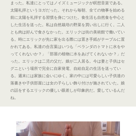
まった。私達にとってはノイズミュージックが瞑想音楽である。
太陽礼拝というヨガだった。それから毎朝、全ての物事を始める
前に太陽を礼拝する習慣を身につけた。食生活も自然食を中心と
した生活を送った。私は自然栽培の野菜を買い出しに行く。二人
とも肉は好んで食さなかった。エリックは街の美術館で働いてい
る。時にエリックが先に家を出る際には置き手紙がテーブルに置
かれてある。私達の合言葉はいつも「ベランダのトマトに水をや
ってくれないか？」「部屋の植物に水をあげてくれないか？」だ
った。エリックは二児の父だ。娘が二人居る。今は妻と子供はセ
グニという場所で完全に自家発電、自給自足の生活を送ってい
る。週末には家族に会いにゆく。家の中には可愛らしい子供達の
落書きや子供部屋には女の子らしい飾り付けが施されていた。娘
の話をするエリックの優しい眼差しが印象的だ。愛しているんだ
ね。