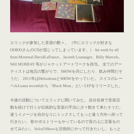
エリックが参加した音源の数々。 （中にエリックが好きな
OOIOOさんのCDが混じってしまっています。） Art work by all
from Montreal DavidLaFrance、Jacinth Loaranger、Billy Marvels、
Will MURRAY 等がジャケットアートワークを担当。 全てのアー
ティストは地元の繋がりで、SHOWを共にしたり、飲み仲間だそ
うだ。 2011年はHeliodromとSHOWをやっていた。 スイスのレー
ベルLuana recordsから「Black Meat」というEPをリリースした。
今後の活動についてエリックに聞いてみた。 自分自身で音楽活
動を続けて行くが伝統的な音楽の手法に少々飽きて来たそうだ。
違うイメージを自分なりにミックスしてもっと違う方向へ持って
行きたい。 歌やポエトリーもやっているので音の上に言葉をの
せてみたい。 SoloのShowも活発的にやって行きたいし、もっと