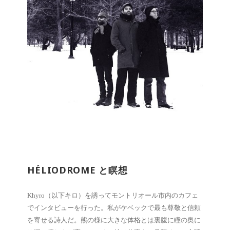
HÉLIODROME と瞑想
Khyro（以下キロ）を誘ってモントリオール市内のカフェ
でインタビューを行った。私がケベックで最も尊敬と信頼
を寄せる詩人だ。熊の様に大きな体格とは裏腹に瞳の奥に