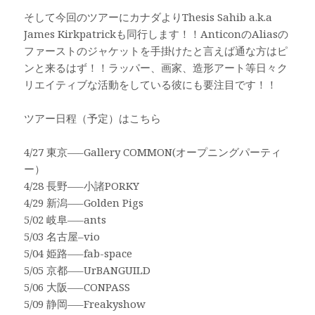
そして今回のツアーにカナダよりThesis Sahib a.k.a
James Kirkpatrickも同行します！！AnticonのAliasの
ファーストのジャケットを手掛けたと言えば通な方はピ
ンと来るはず！！ラッパー、画家、造形アート等日々ク
リエイティブな活動をしている彼にも要注目です！！
ツアー日程（予定）はこちら
4/27 東京—–Gallery COMMON(オープニングパーティ
ー）
4/28 長野—–小諸PORKY
4/29 新潟—–Golden Pigs
5/02 岐阜—–ants
5/03 名古屋–vio
5/04 姫路—–fab-space
5/05 京都—–UrBANGUILD
5/06 大阪—–CONPASS
5/09 静岡—–Freakyshow