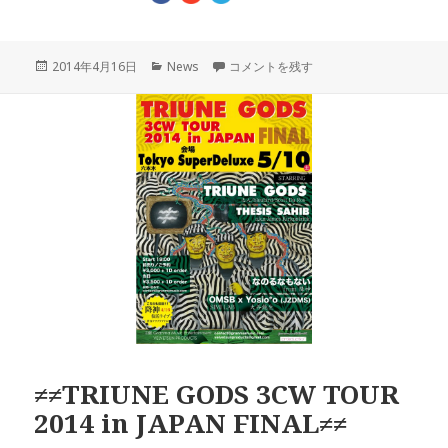
投
カ
Triune Gods 2ndアルバム ”≠3CW” 
2014年4月16日
News
コメントを残す
稿
テ
日:
ゴ
リ
ー
≠≠TRIUNE GODS 3CW TOUR
2014 in JAPAN FINAL≠≠