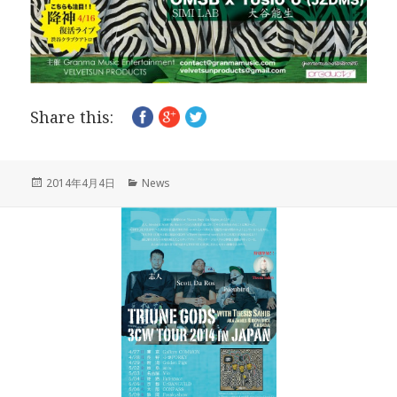
Share this:
投
カ
2014年4月4日
News
稿
テ
日:
ゴ
リ
ー