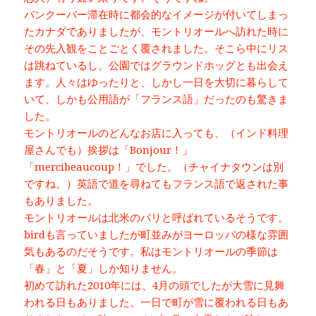
バンクーバー滞在時に都会的なイメージが付いてしまっ
たカナダでありましたが、モントリオールへ訪れた時に
その先入観をことごとく覆されました。そこら中にリス
は跳ねているし、公園ではグラウンドホッグとも出会え
ます。人々はゆったりと、しかし一日を大切に暮らして
いて、しかも公用語が「フランス語」だったのも驚きま
した。
モントリオールのどんなお店に入っても、（インド料理
屋さんでも）挨拶は「Bonjour！」
「mercibeaucoup！」でした。（チャイナタウンは別
ですね。）英語で道を尋ねてもフランス語で返された事
もありました。
モントリオールは北米のパリと呼ばれているそうです。
birdも言っていましたが町並みがヨーロッパの様な雰囲
気もあるのだそうです。私はモントリオールの季節は
「春」と「夏」しか知りません。
初めて訪れた2010年には、4月の頭でしたが大雪に見舞
われる日もありました。一日で町が雪に覆われる日もあ