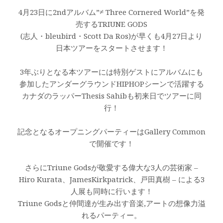
4月23日に2ndアルバム”≠ Three Cornered World”を発
売するTRIUNE GODS
(志人・bleubird・Scott Da Ros)が早くも4月27日より
日本ツアーをスタートさせます！
3年ぶりとなる本ツアーには特別ゲストにアルバムにも
参加したアンダーグラウンドHIPHOPシーンで活躍する
カナダのラッパーThesis Sahibも初来日でツアーに同
行！
記念となるオープニングパーティーはGallery Common
で開催です！
さらにTriune Godsが敬愛する偉大な3人の芸術家 –
Hiro Kurata、JamesKirkpatrick、戸田真樹 – による3
人展も同時に行います！
Triune Godsと仲間達が生み出す音楽,アートの想像力溢
れるパーティー。