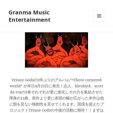
Granma Music
Entertainment
メニュ
ーとウ
ィジェ
ット
Triune Godsの3年ぶりのアルバム”≠Three cornered
world” が本日4月23日に発売！志人、bleubird、scott
da rosの3者それぞれが更に進化しその力を集結させた
渾身の11曲、前作より更に表現の幅が広がった本作は他
に類を見ない独創性を見せてくれます。国境を超えたプ
ロジェクトTriune Godsの今後の活動に期待！！まずは