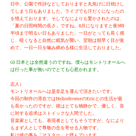
日中、公園で作詩などしておりますと丸焦げに日焼けし
てしまう日もありました。ライブでも汗だくになったの
を憶えております。そしてなによりも驚かされたのは、
「夏の日照時間の長さ」ですね。8月になりますと夜9時
半頃まで明るい日もありました。一日がとっても長く感
じ、暗くなると自然に眠気が襲い、翌朝は朝早く目が覚
めて、一日一日を噛み締める様に生活しておりました。
G) 日本とは全然違うのですね。僕らはモントリオールへ
は行った事が無いのでとても心惹かれます。
志人）
モントリオールへは是非足を運んで頂きたいです。
今回の制作の滞在ではHeliodromeのEricとの生活が最
も長かったのですが、彼はとても物静かで、優しく、音
に対する追求はストイックな人間でした。
音楽家としても、表現者としてもそうですが、なにより
もまず人として尊敬の念を寄せる人物です。
私は彼の事を「マスター」と呼んでいます。