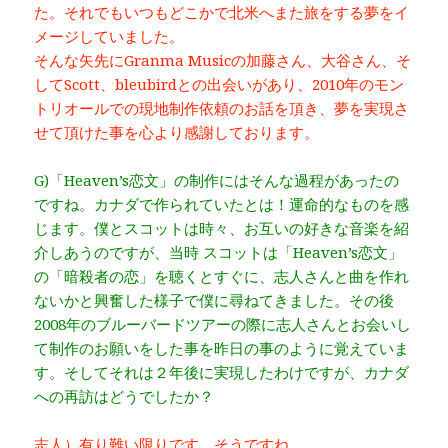
た。それでもいつもどこかで北米へまた旅をする夢をイ
メージしていました。
そんな矢先にGranma Musicの加藤さん、大谷さん、そ
してScott、bleubirdとの出会いがあり、2010年のモン
トリオールでの現地制作依頼のお話を頂き、夢を実現さ
せて頂けた事を心より感謝しております。
G)「Heaven’s恋文」の制作にはそんな過程があったの
ですね。カナダで作られていたとは！運命的なものを感
じます。僕とスコットは時々、お互いの好きな音楽を紹
介しあうのですが、当時 スコットは「Heaven’s恋文」
の「暗殺者の恋」を聴くとすぐに、志人さんと曲を作れ
ないかと興奮した様子で僕に尋ねてきました。その後
2008年のブルーバードツアーの際に志人さんとお会いし
て制作のお願いをした事を昨日の事のように覚えていま
す。そしてそれは２年後に実現したわけですが、カナダ
への再訪はどうでしたか？
志人）有り難い限りです。そうですね。