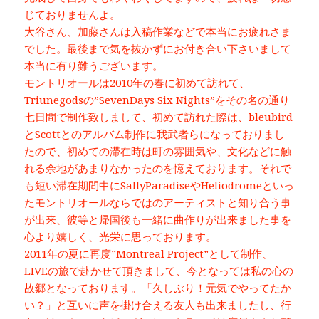
じておりませんよ。
大谷さん、加藤さんは入稿作業などで本当にお疲れさま
でした。最後まで気を抜かずにお付き合い下さいまして
本当に有り難うございます。
モントリオールは2010年の春に初めて訪れて、
Triunegodsの”SevenDays Six Nights”をその名の通り
七日間で制作致しまして、初めて訪れた際は、bleubird
とScottとのアルバム制作に我武者らになっておりまし
たので、初めての滞在時は町の雰囲気や、文化などに触
れる余地があまりなかったのを憶えております。それで
も短い滞在期間中にSallyParadiseやHeliodromeといっ
たモントリオールならではのアーティストと知り合う事
が出来、彼等と帰国後も一緒に曲作りが出来ました事を
心より嬉しく、光栄に思っております。
2011年の夏に再度”Montreal Project”として制作、
LIVEの旅で赴かせて頂きまして、今となっては私の心の
故郷となっております。「久しぶり！元気でやってたか
い？」と互いに声を掛け合える友人も出来ましたし、行