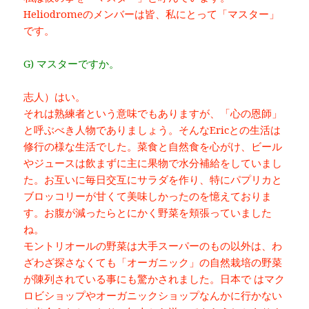
Heliodromeのメンバーは皆、私にとって「マスター」
です。
G) マスターですか。
志人）はい。
それは熟練者という意味でもありますが、「心の恩師」
と呼ぶべき人物でありましょう。そんなEricとの生活は
修行の様な生活でした。菜食と自然食を心がけ、ビール
やジュースは飲まずに主に果物で水分補給をしていまし
た。お互いに毎日交互にサラダを作り、特にパプリカと
ブロッコリーが甘くて美味しかったのを憶えておりま
す。お腹が減ったらとにかく野菜を頬張っていました
ね。
モントリオールの野菜は大手スーパーのもの以外は、わ
ざわざ探さなくても「オーガニック」の自然栽培の野菜
が陳列されている事にも驚かされました。日本で はマク
ロビショップやオーガニックショップなんかに行かない