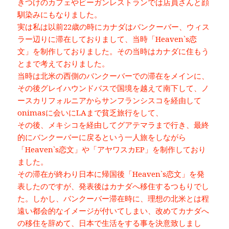
きつけのカフェやビーガンレストランでは店員さんと顔
馴染みにもなりました。
実は私は以前22歳の時にカナダはバンクーバー、ウィス
ラー辺りに滞在しておりまして、当時「Heaven`s恋
文」を制作しておりました。その当時はカナダに住もう
とまで考えておりました。
当時は北米の西側のバンクーバーでの滞在をメインに、
その後グレイハウンドバスで国境を越えて南下して、ノ
ースカリフォルニアからサンフランシスコを経由して
onimasに会いにLAまで貧乏旅行をして、
その後、メキシコを経由してグアテマラまで行き、最終
的にバンクーバーに戻るという一人旅をしながら
「Heaven`s恋文」や「アヤワスカEP」を制作しており
ました。
その滞在が終わり日本に帰国後「Heaven`s恋文」を発
表したのですが、発表後はカナダへ移住するつもりでし
た。しかし、バンクーバー滞在時に、理想の北米とは程
遠い都会的なイメージが付いてしまい、改めてカナダへ
の移住を辞めて、日本で生活をする事を決意致しまし