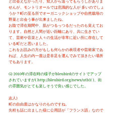
と出会えなかったり、知人から送ってもらうしかありま
せんが、モントリオールでは意識的な人が 多いのでしょ
うか？町の至る所でオーガニックショップや自然栽培の
野菜と出会う事が出来ましたね。
お陰で滞在期間中、肌がつるっつるだったのも覚えてお
ります。自然と人間が近い距離にあり、共に生きてい
て、芸術や音楽と人々の生活が非常に近い所に存在して
いる町だと思いました。
これをお読みの方がもしも何らかの表現者や芸術家であ
れば、人生の内一度は是非足を運んでみて頂きたい場所
でもあります。
G) 2010年の滞在時の様子がbleubirdのサイトでアップ
されていますが( http://bleubird.org/news/utb3/ )、街
の雰囲気がとても楽しそうで良い感じでした。
志人)
町の自由度はかなりのものですね。
先程も話に出ました様に公用語が「フランス語」なので