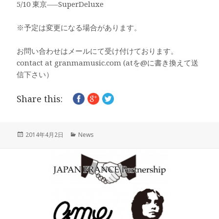
5/10 東京—–SuperDeluxe
※予定は変更になる場合があります。
お問い合わせはメールにて受け付けております。
contact at granmamusic.com (atを@に書き換えて送
信下さい）
Share this:
投
カ
2014年4月2日
News
稿
テ
日:
ゴ
リ
ー