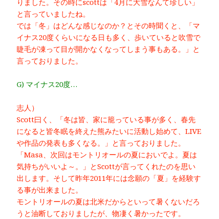
りました。その時にscottは「4月に大雪なんて珍しい」
と言っていましたね。
では「冬」はどんな感じなのか？とその時聞くと、「マ
イナス20度くらいになる日も多く、歩いていると吹雪で
睫毛が凍って目が開かなくなってしまう事もある。」と
言っておりました。
G) マイナス20度…
志人）
Scott曰く、「冬は皆、家に籠っている事が多く、春先
になると皆冬眠を終えた熊みたいに活動し始めて、LIVE
や作品の発表も多くなる。」と言っておりました。
「Masa、次回はモントリオールの夏においでよ。夏は
気持ちがいいよ～。」とScottが言ってくれたのを思い
出します。そして昨年2011年には念願の「夏」を経験す
る事が出来ました。
モントリオールの夏は北米だからといって暑くないだろ
うと油断しておりましたが、物凄く暑かったです。