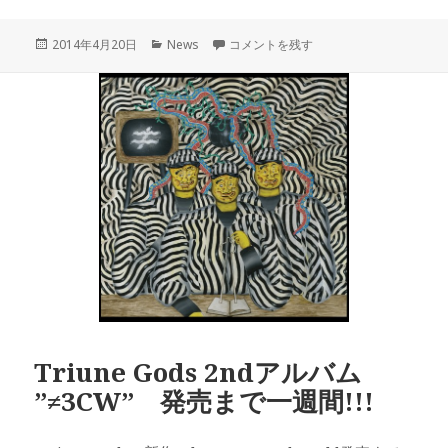
投
カ
TRIUNE GODS ツアーオープニングイベ
2014年4月20日
News
コメントを残す
稿
テ
日:
ゴ
リ
ー
Triune Gods 2ndアルバム
”≠3CW” 発売まで一週間!!!