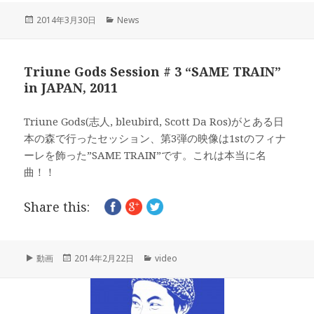
投
カ
2014年3月30日
News
稿
テ
日:
ゴ
リ
Triune Gods Session # 3 “SAME TRAIN”
ー
in JAPAN, 2011
Triune Gods(志人, bleubird, Scott Da Ros)がとある日
本の森で行ったセッション、第3弾の映像は1stのフィナ
ーレを飾った”SAME TRAIN”です。これは本当に名
曲！！
Share this:
フ
投
カ
動画
2014年2月22日
video
ォ
稿
テ
ー
日:
ゴ
マ
リ
ッ
ー