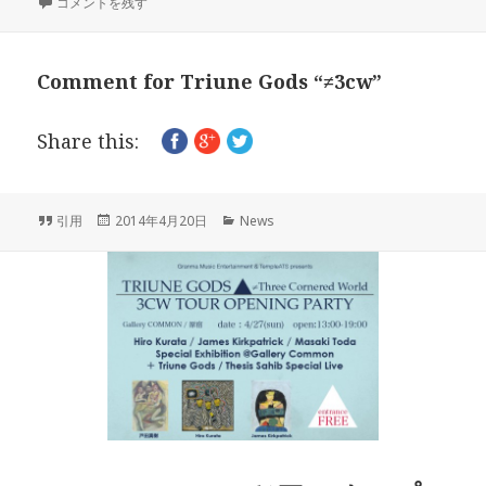
ォ
本日発売！！Triune Godsの新作”≠Three cornered world” 併せて第一弾
稿
テ
コメントを残す
ー
日:
ゴ
マ
リ
ッ
ー
Comment for Triune Gods “≠3cw”
ト
Share this:
フ
投
カ
引用
2014年4月20日
News
ォ
稿
テ
ー
日:
ゴ
マ
リ
ッ
ー
ト