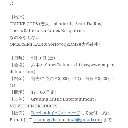
よ！
【出演】
TRIUNE GODS (志人、bleubird、Scott Da Ros)
Thesis Sahib a.k.a James Kirkpatrick
なのるなもない
OMSB(SIMI LAB) x Yosio*o(JZDMS)(大谷能生）
【日時】 5月10日 (土)
【会場】 六本木 SuperDeluxe（https://www.super-
deluxe.com）
【料金】 前売/ご予約￥3,000(＋1D)、当日￥3,500(＋
1D)
【開場】 19：00(予定）
【主催】 Granma Music Entertainment /
VELVETSUN PRODUCTS
【販売】
Facebook
イベントページ
にて受付 又は
E-mailにて
triunegods.tourfinal@gmail.com
まで