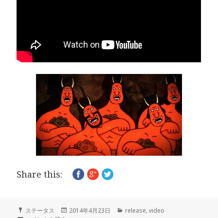
Share this:
フ
投
カ
ステータス
2014年4月23日
release
,
video