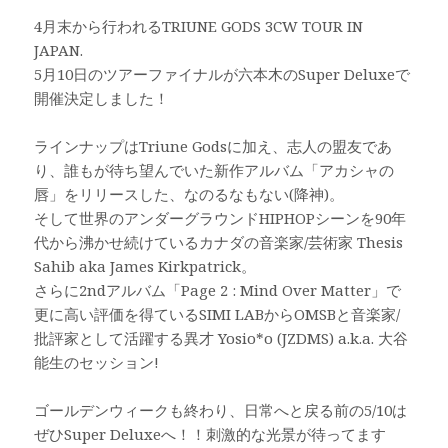
4月末から行われるTRIUNE GODS 3CW TOUR IN
JAPAN.
5月10日のツアーファイナルが六本木のSuper Deluxeで
開催決定しました！
ラインナップはTriune Godsに加え、志人の盟友であ
り、誰もが待ち望んでいた新作アルバム「アカシャの
唇」をリリースした、なのるなもない(降神)。
そして世界のアンダーグラウンドHIPHOPシーンを90年
代から沸かせ続けているカナダの音楽家/芸術家 Thesis
Sahib aka James Kirkpatrick。
さらに2ndアルバム「Page 2 : Mind Over Matter」で
更に高い評価を得ているSIMI LABからOMSBと音楽家/
批評家として活躍する異才 Yosio*o (JZDMS) a.k.a. 大谷
能生のセッション!
ゴールデンウィークも終わり、日常へと戻る前の5/10は
ぜひSuper Deluxeへ！！刺激的な光景が待ってます