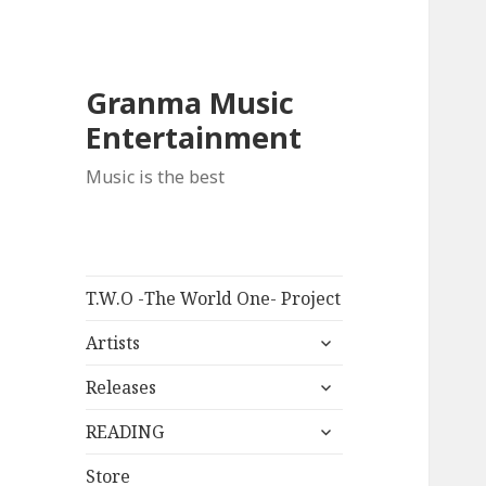
Granma Music
Entertainment
Music is the best
T.W.O -The World One- Project
サ
Artists
ブ
サ
メ
Releases
ブ
ニ
サ
メ
READING
ュ
ブ
ニ
ー
メ
Store
ュ