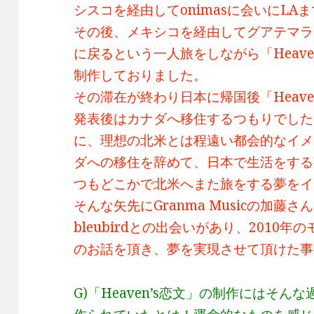
シスコを経由してonimasに会いにLA
その後、メキシコを経由してグアテマラ
に戻るという一人旅をしながら「Heave
制作しておりました。
その滞在が終わり日本に帰国後「Heave
発表後はカナダへ移住するつもりでした
に、理想の北米とは程遠い都会的なイメ
ダへの移住を辞めて、日本で生活をする
つもどこかで北米へまた旅をする夢をイ
そんな矢先にGranma Musicの加藤さ
bleubirdとの出会いがあり、2010
のお話を頂き、夢を実現させて頂けた事
G)「Heaven’s恋文」の制作にはそ