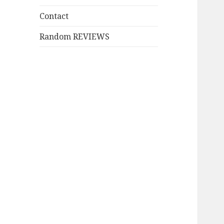
を
ニ
ー
展
Contact
ュ
を
開
ー
展
Random REVIEWS
を
開
展
開