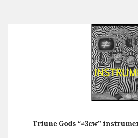
Triune Gods “≠3cw” inst