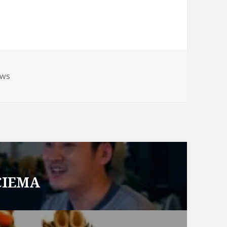
ws
 CIEMA