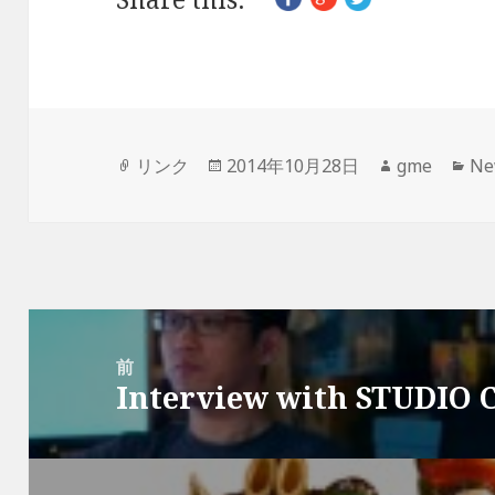
フ
投
作
カ
リンク
2014年10月28日
gme
Ne
ォ
稿
成
テ
ー
日:
者
ゴ
マ
リ
ッ
ー
ト
投
稿
前
Interview with STUDIO
ナ
前
ビ
の
ゲ
投