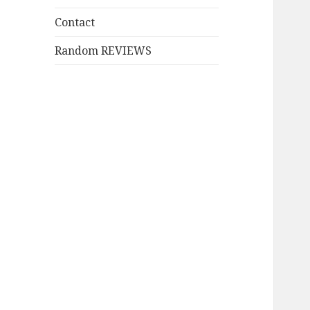
を
ニ
ー
展
Contact
ュ
を
開
ー
展
Random REVIEWS
を
開
展
開