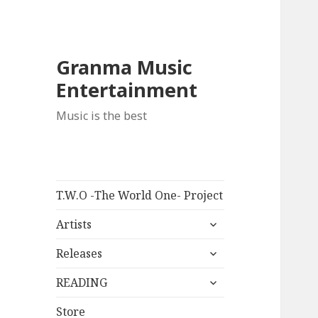
Granma Music
Entertainment
Music is the best
T.W.O -The World One- Project
サ
Artists
ブ
サ
メ
Releases
ブ
ニ
サ
メ
READING
ュ
ブ
ニ
ー
メ
Store
ュ